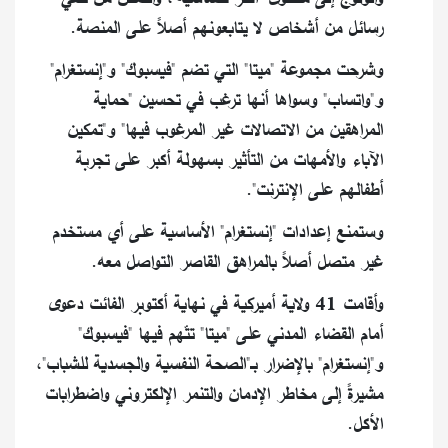
رسائل من أشخاص لا يتابعونهم أصلاً على المنصة.
وشرحت مجموعة "ميتا" التي تضم "فيسبوك" و"إنستغرام"
و"واتساب" وسواها أنها ترغب في تحسين "حماية
المراهقين من الاتصالات غير المرغوب فيها" و"تمكين
الآباء والأمهات من التأثير بسهولة أكبر على تجربة
أطفالهم على الإنترنت".
وستمنع إعدادات "إنستغرام" الأساسية على أي مستخدم
غير متصل أصلاً بالمراهق القاصر التواصل معه.
وأقامت 41 ولاية أميركية في نهاية أكتوبر الفائت دعوى
أمام القضاء المدني على "ميتا" تتّهم فيها "فيسبوك"
و"إنستغرام" بالإضرار بـ"الصحة النفسية والجسدية للشباب"،
مشيرةً إلى مخاطر الإدمان والتنمر الإلكتروني واضطرابات
الأكل.