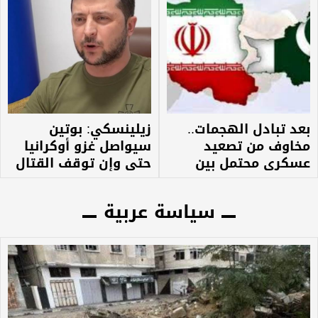
بعد تبادل الهجمات..
زيلينسكي: بوتين
مخاوف من تصعيد
سيواصل غزو أوكرانيا
عسكري محتمل بين
حتى وإن توقف القتال
باكستان وإيران
سياسة عربية