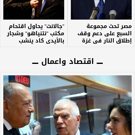
مصر تحث مجموعة
"جالانت" يحاول اقتحام
السبع على دعم وقف
مكتب "نتنياهو" وشجار
إطلاق النار في غزة
بالأيدي كاد ينشب
اقتصاد واعمال