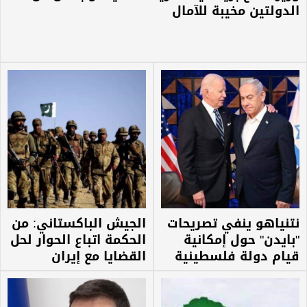
الدولتين مخيبة للآمال
نتنياهو ينفي تصريحات
الجيش الباكستاني: من
"بايدن" حول إمكانية
الحكمة اتباع الحوار لحل
قيام دولة فلسطينية
القضايا مع إيران
خلال رئاسته للحكومة