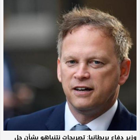
وزير دفاع بريطانيا: تصريحات نتنياهو بشأن حل