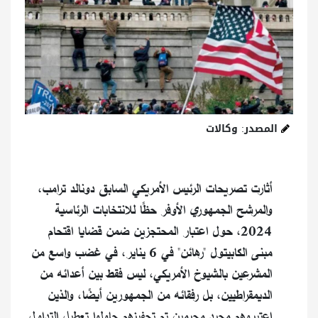
المصدر: وكالات
أثارت تصريحات الرئيس الأمريكي السابق دونالد ترامب،
والمرشح الجمهوري الأوفر حظًا للانتخابات الرئاسية
2024، حول اعتبار المحتجزين ضمن قضايا اقتحام
مبنى الكابيتول "رهائن" في 6 يناير، في غضب واسع من
المشرعين بالشيوخ الأمريكي، ليس فقط بين أعدائه من
الديمقراطيين، بل رفقائه من الجمهورين أيضًا، والذين
اعتبروهم مجرد مجرمين تم تحفيزهم حاولوا تعطيل التداول