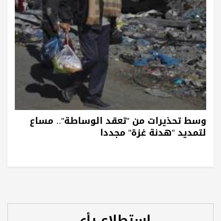
وسط تحذيرات من "تعقد الوساطة".. مساع
لتمديد "هدنة غزة" مجددا
استطلاع رأي