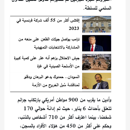
السلمي للسلطة.
إفلاس أكثر من 55 ألف شركة فرنسية في
2023
ترامب يواصل جولات الطعن على منعه من
المشاركة بالانتخابات التمهيدية
جيش الاحتلال يزعم أنه عثر على كمية كبيرة
من الأسلحة الصينية في غزة
السودان.. حمدوك يدعو البرهان ودقلو
لمناقشة سُبل الخروج من الأزمة
وأدين ما يقرب من 900 مواطن أمريكي بارتكاب جرائم
تتعلق بأحداث 6 يناير، حيث تم إدانة حوالي 170
شخصًا، بينما اعترف أكثر من 710 أشخاص بالذنب،
وحكم على أكثر من 450 من هؤلاء الأفراد بالسجن،