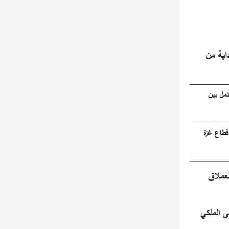
اية من
مل بين
قطاع غزة
لعملاق
ى الملكي