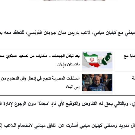
بدئي مع كيليان مبابي، لاعب باريس سان جيرمان الفرنسي، للتعاقد معه بد
ايا مع
بعد تبادل الهجمات.. مخاوف من تصعيد عسكري محت
باكستان وإيران
ة
السلطات المصرية تنجح في إدخال وائل الدحدوح من 
إلى البلاد
بالتالي يحق له التفاوض والتوقيع لأي نادٍ "مجانًا" دون الرجوع لإدارة ا
مدريد وممثلي كيليان مبابي أسفرت عن اتفاق مبدئي لانضمام اللاعب إل