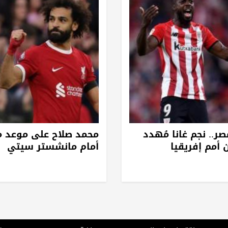
ر.. نجم غانا مُهدد
محمد صلاح على موعد مع
 أمم إفريقيا
أمام مانشستر سيتي