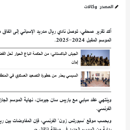
المصدر: وكالات
أكد تقرير صحفي، توصل نادي ريال مدريد الإسباني إلى اتفاق م
الموسم المقبل 2024-2025.
الجيش الباكستاني: من الحكمة اتباع الحوار لحل القض
إيران
السيسي يحذر من خطورة التصعيد العسكري في المنطق
وينتهي عقد مبابي مع باريس سان جيرمان، نهاية الموسم الجاري، و
الفرنسي.
وبحسب موقع "سبورتس زون" الفرنسي، فإن المفاوضات بين ريال 
بداية من الموسم الجديد في صفقة انتقال حر.