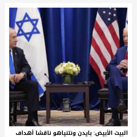
البيت الأبيض: بايدن ونتنياهو ناقشا أهداف