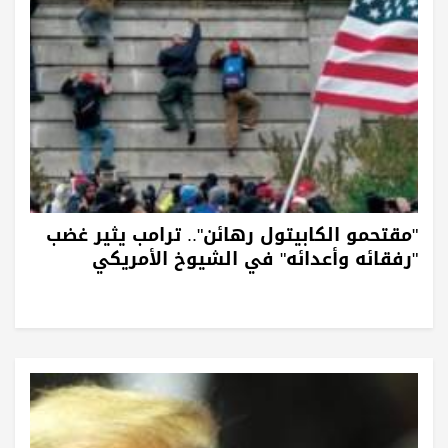
"مقتحمو الكابيتول رهائن".. ترامب يثير غضب
"رفقائه وأعدائه" في الشيوخ الأمريكي