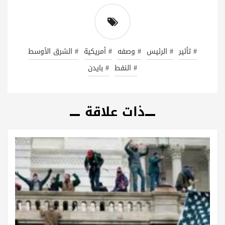
# تأثير
# الرئيس
# وصفه
# أمريكية
# الشرق الأوسط
# النفط
# بايدن
ذات علاقة