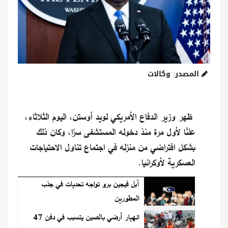
المصدر: وكالات
ظهر وزير الدفاع الأمريكي لويد أوستن، اليوم الثلاثاء،
علنًا ​​لأول مرة منذ دخوله المستشفى سرًا، وكان ذلك
بشكل افتراضي من منزله في اجتماع تناول الاحتياجات
العسكرية لأوكرانيا.
آبل فيجين برو تواجه تحديات في جذب
المطورين
انهيار أرضي بالصين يتسبب في دفن 47