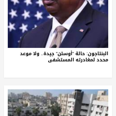
البنتاجون: حالة "أوستن" جيدة.. ولا موعد
محدد لمغادرته المستشفى