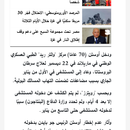
شخصا
المرصد الأورومتوسطي: الاحتلال فجّر 30
مربعًا سكنيًا في غزة خلال الأيام الثلاثة
الماضية
مصر تحث مجموعة السبع على دعم وقف
إطلاق النار في غزة
ودخل أوستن (70 عامًا) مركز "والتر ريد" الطبي العسكري
الوطني في ماريلاند في 22 ديسمبر لعلاج سرطان
البروستاتا، وعاد إلى المستشفى في الأول من يناير
الجاري بسبب مضاعفات تضمنت التهاب المسالك البولية.
وبحسب "رويترز"، لم يتم الكشف عن دخوله المستشفى
إلا بعد 4 أيام، ولم تحدد وزارة الدفاع (البنتاجون) سببًا
لدخوله المستشفى حتى التاسع من يناير.
وأثار عدم إخطار أوستن الرئيس جو بايدن بدخوله