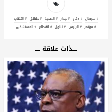
# سرطان
# دفاع
# جدار
# الصحية
# دقائق
# التهاب
# مؤتمر
# الرئيس
# تناول
# انقطاع
# المستشفى
ذات علاقة