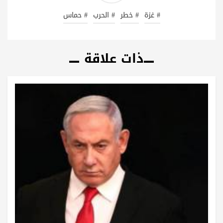
# غزة
# خطر
# الحرب
# حماس
ذات علاقة