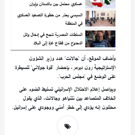
عسكري محتمل بين باكستان وإيران
السيسي يحذر من خطورة التصعيد العسكري
في المنطقة
السلطات المصرية تنجح في إدخال وائل
الدحدوح من قطاع غزة إلى البلاد
وأضاف الموقع، أن "جالانت" هدد وزير الشؤون
الإستراتيجية رون ديرمر، بإحضار "قوة جولاني" للسيطرة
على الوضع في "مجلس الحرب".
ويواصل إعلام الاحتلال الإسرائيلي تسليط الضوء على
الخلاف المتصاعد بين نتنياهو وجالانت، الذي يقول
محللون إنه يؤدي إلى خطر أمني ووجودي على إسرائيل.